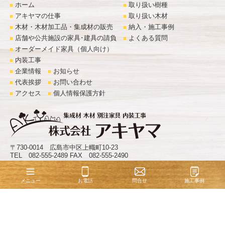
ホーム
取り扱い樹種
アキヤマの仕事
取り扱い木材
木材・木材加工品・集成材の販売
納入・施工事例
店舗や公共施設の家具･建具の請負
よくある質問
オーダーメイド家具（個人向け）
内装工事
企業情報
お知らせ
代表挨拶
お問い合わせ
アクセス
個人情報保護方針
〒730-0014 広島市中区上幟町10-23
TEL 082-555-2489 FAX 082-555-2490
©
株式会社アキヤマ
. All Rights Reserved.
お電話
問合せ
施工事例
メニュー