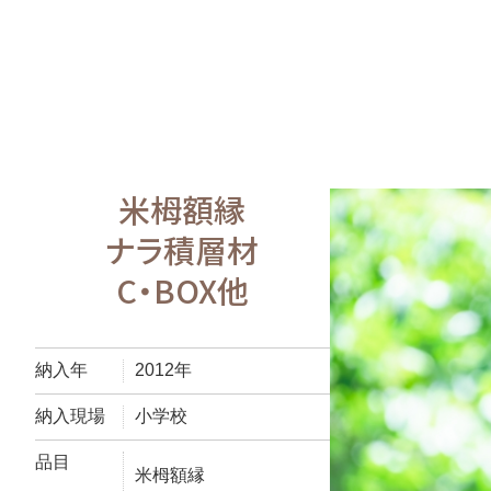
米栂額縁
ナラ積層材
C・BOX他
納入年
2012年
納入現場
小学校
品目
米栂額縁