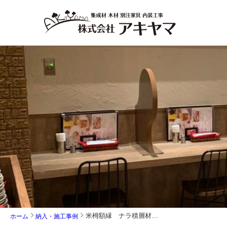
米栂額縁 ナラ積層材 C・BOX他
ホーム
納入・施工事例