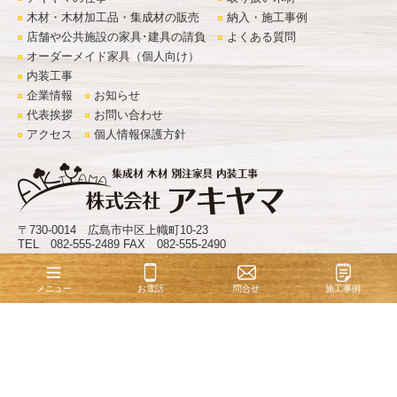
木材・木材加工品・集成材の販売
納入・施工事例
店舗や公共施設の家具･建具の請負
よくある質問
オーダーメイド家具（個人向け）
内装工事
企業情報
お知らせ
代表挨拶
お問い合わせ
アクセス
個人情報保護方針
〒730-0014 広島市中区上幟町10-23
TEL 082-555-2489 FAX 082-555-2490
©
株式会社アキヤマ
. All Rights Reserved.
お電話
問合せ
施工事例
メニュー