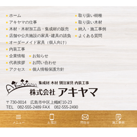
ホーム
取り扱い樹種
アキヤマの仕事
取り扱い木材
木材・木材加工品・集成材の販売
納入・施工事例
店舗や公共施設の家具･建具の請負
よくある質問
オーダーメイド家具（個人向け）
内装工事
企業情報
お知らせ
代表挨拶
お問い合わせ
アクセス
個人情報保護方針
〒730-0014 広島市中区上幟町10-23
TEL 082-555-2489 FAX 082-555-2490
©
株式会社アキヤマ
. All Rights Reserved.
お電話
問合せ
施工事例
メニュー