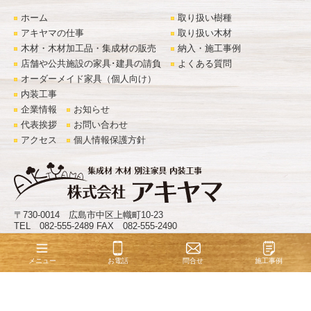
ホーム
取り扱い樹種
アキヤマの仕事
取り扱い木材
木材・木材加工品・集成材の販売
納入・施工事例
店舗や公共施設の家具･建具の請負
よくある質問
オーダーメイド家具（個人向け）
内装工事
企業情報
お知らせ
代表挨拶
お問い合わせ
アクセス
個人情報保護方針
〒730-0014 広島市中区上幟町10-23
TEL 082-555-2489 FAX 082-555-2490
©
株式会社アキヤマ
. All Rights Reserved.
お電話
問合せ
施工事例
メニュー