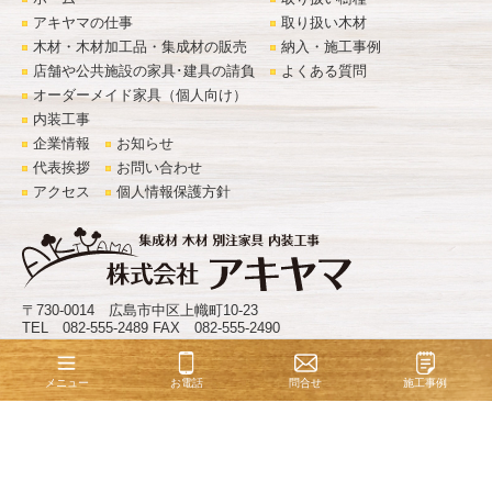
アキヤマの仕事
取り扱い木材
木材・木材加工品・集成材の販売
納入・施工事例
店舗や公共施設の家具･建具の請負
よくある質問
オーダーメイド家具（個人向け）
内装工事
企業情報
お知らせ
代表挨拶
お問い合わせ
アクセス
個人情報保護方針
〒730-0014 広島市中区上幟町10-23
TEL 082-555-2489 FAX 082-555-2490
©
株式会社アキヤマ
. All Rights Reserved.
お電話
問合せ
施工事例
メニュー