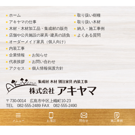
ホーム
取り扱い樹種
アキヤマの仕事
取り扱い木材
木材・木材加工品・集成材の販売
納入・施工事例
店舗や公共施設の家具･建具の請負
よくある質問
オーダーメイド家具（個人向け）
内装工事
企業情報
お知らせ
代表挨拶
お問い合わせ
アクセス
個人情報保護方針
〒730-0014 広島市中区上幟町10-23
TEL 082-555-2489 FAX 082-555-2490
©
株式会社アキヤマ
. All Rights Reserved.
お電話
問合せ
施工事例
メニュー