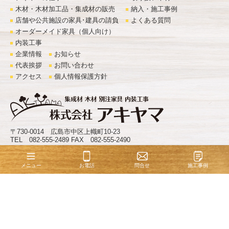
木材・木材加工品・集成材の販売
納入・施工事例
店舗や公共施設の家具･建具の請負
よくある質問
オーダーメイド家具（個人向け）
内装工事
企業情報
お知らせ
代表挨拶
お問い合わせ
アクセス
個人情報保護方針
〒730-0014 広島市中区上幟町10-23
TEL 082-555-2489 FAX 082-555-2490
©
株式会社アキヤマ
. All Rights Reserved.
お電話
問合せ
施工事例
メニュー